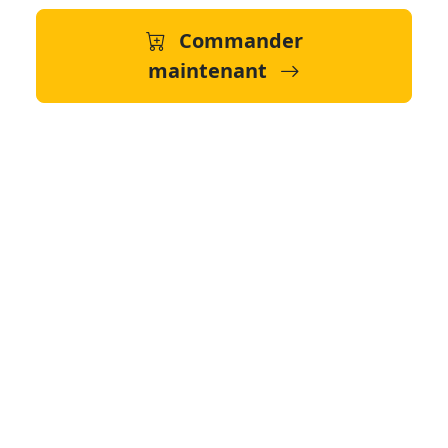
Commander
maintenant
Livraison rapide
24-72h partout au Sénégal
Paiement sécurisé
Achetez maintenant, payez plus tard
Détails du produit