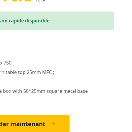
ison rapide disponible
 x 750
urn table top 25mm MFC ;
e box with 50*25mm square metal base
er maintenant