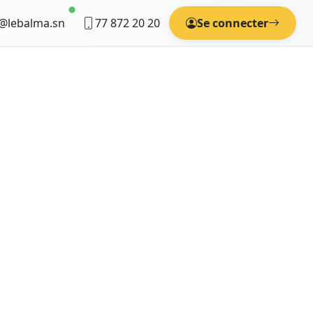
@lebalma.sn
77 872 20 20
Se connecter