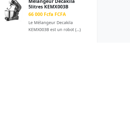
Mélangeur Decakila
5litres KEMX003B
66 000 Fcfa FCFA
Le Mélangeur Decakila
KEMX003B est un robot (…)
20
65
rminus P7
our Boutique Sakho