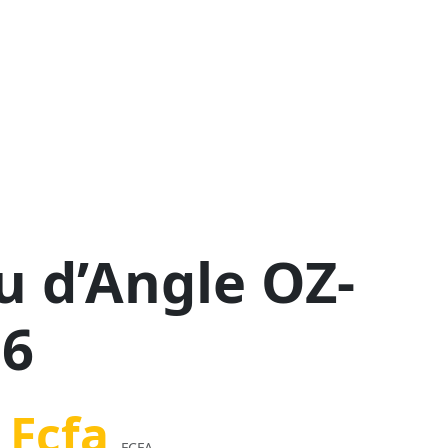
u d’Angle OZ-
16
 Fcfa
FCFA