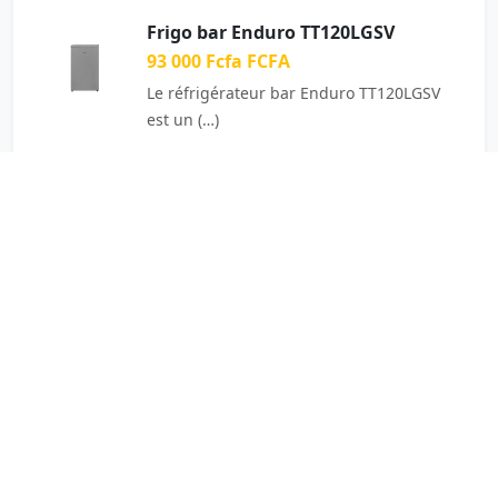
Frigo bar Enduro TT120LGSV
93 000 Fcfa FCFA
Le réfrigérateur bar Enduro TT120LGSV
est un (…)
Bureau d’Angle OZ-9114-16
150 000 Fcfa FCFA
Executive desk 1600 x 800 / (…)
Fauteuil Cube
165 000 Fcfa FCFA
Fauteuil moderne au design arrondi,
avec un (…)
Mélangeur Decakila 5litres
KEMX003B
66 000 Fcfa FCFA