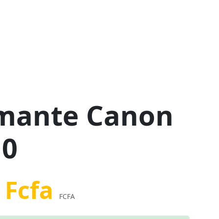
mante Canon
10
 Fcfa
FCFA