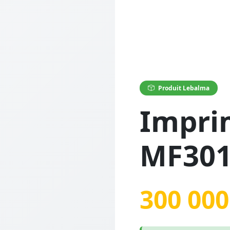
Produit Lebalma
Impri
MF30
300 000