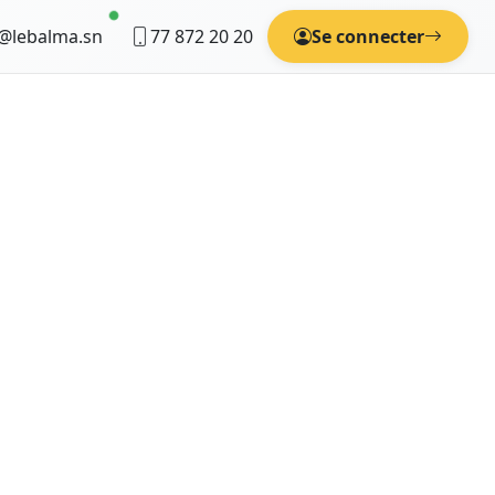
@lebalma.sn
77 872 20 20
Se connecter