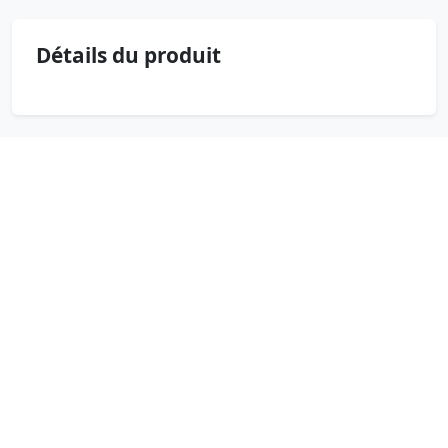
Détails du produit
Produits similaires
Hachoir, chopper decakila
18 000 Fcfa FCFA
Hachoir Decakila 2L – puissant moteur
300W, 2 (…)
Frigo bar Enduro TT120LGSV
93 000 Fcfa FCFA
Le réfrigérateur bar Enduro TT120LGSV
est un (…)